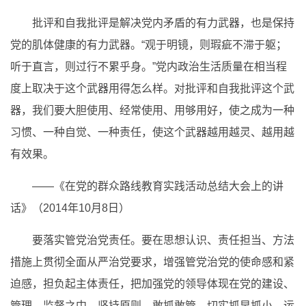
批评和自我批评是解决党内矛盾的有力武器，也是保持
党的肌体健康的有力武器。“观于明镜，则瑕疵不滞于躯；
听于直言，则过行不累乎身。”党内政治生活质量在相当程
度上取决于这个武器用得怎么样。对批评和自我批评这个武
器，我们要大胆使用、经常使用、用够用好，使之成为一种
习惯、一种自觉、一种责任，使这个武器越用越灵、越用越
有效果。
——《在党的群众路线教育实践活动总结大会上的讲
话》（2014年10月8日）
要落实管党治党责任。要在思想认识、责任担当、方法
措施上贯彻全面从严治党要求，增强管党治党的使命感和紧
迫感，担负起主体责任，把加强党的领导体现在党的建设、
管理、监督之中，坚持原则、敢抓敢管，切实抓早抓小，运