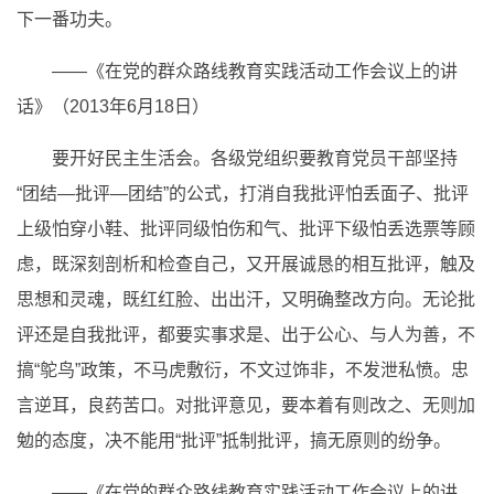
下一番功夫。
——《在党的群众路线教育实践活动工作会议上的讲
话》（2013年6月18日）
要开好民主生活会。各级党组织要教育党员干部坚持
“团结—批评—团结”的公式，打消自我批评怕丢面子、批评
上级怕穿小鞋、批评同级怕伤和气、批评下级怕丢选票等顾
虑，既深刻剖析和检查自己，又开展诚恳的相互批评，触及
思想和灵魂，既红红脸、出出汗，又明确整改方向。无论批
评还是自我批评，都要实事求是、出于公心、与人为善，不
搞“鸵鸟”政策，不马虎敷衍，不文过饰非，不发泄私愤。忠
言逆耳，良药苦口。对批评意见，要本着有则改之、无则加
勉的态度，决不能用“批评”抵制批评，搞无原则的纷争。
——《在党的群众路线教育实践活动工作会议上的讲